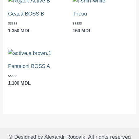
Geacă BOSS B
Tricou
Evaluat
Evaluat
1.350
MDL
160
MDL
la
la
0
0
din
din
5
5
Pantaloni BOSS A
Evaluat
1.100
MDL
la
0
din
5
© Designed by Alexandr Rogovik. All rights reserved