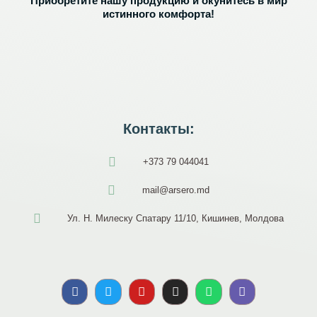
Приобретите нашу продукцию и окунитесь в мир
истинного комфорта!
Контакты:
+373 79 044041
mail@arsero.md
Ул. Н. Милеску Спатару 11/10, Кишинев, Молдова
F
T
Y
I
W
V
a
w
o
n
h
i
c
i
u
s
a
b