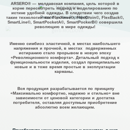
Перейти
ARSERO® — молдавская компания, цель которой в
корне пересмотреть подход к моделированию по
к
истине удобной одежды. В следствии чего создав
Революционный комфорт
такие технологии как FlexKnee©, FlexGroin©, FlexBack©,
содержимому
SmartLine©, SmartPocketA©, SmartPockerB© совершила
революцию в мире одежды!
Именно симбиоз эластичной, в местах наибольшего
напряжения и прочной, в местах подверженных
истиранию стало прорывом в новую эпоху
«Революционного комфорта». Детальный подход к
функциональности изделия, создал принципиально
новые и в тоже время простые в эксплуатации
карманы.
Вся продукция разрабатывается по принципу
«Максимально комфортно, надежно и стильно» вне
зависимости от ценовой категории и достатка
потребителя, оставляя доступным приобретение
абсолютно всем желающим.