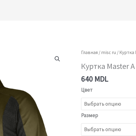
Количество
Главная
/
misc ru
/ Куртка 
товара
Куртка Master A
Куртка
640
MDL
Master
A
Цвет
Размер