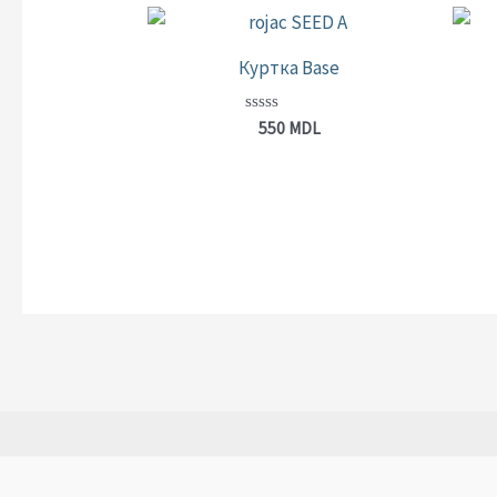
Куртка Base
Оценка
550
MDL
0
из
5