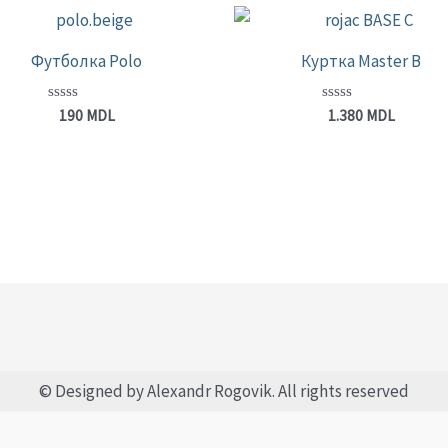
Футболка Polo
Куртка Master B
Оценка
Оценка
190
MDL
1.380
MDL
0
0
из
из
5
5
© Designed by Alexandr Rogovik. All rights reserved